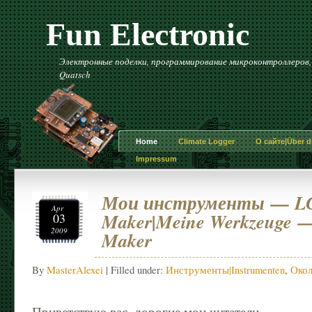
Fun Electronic
Электронные поделки, программирование микроконтроллеров, и 
Quatsch
Home
Climate Logger
О сайте|Über di
Impressum
Мои инструменты — LC
Apr
Maker|Meine Werkzeuge 
03
2009
Maker
By
MasterAlexei
| Filled under:
Инструменты|Instrumenten
,
Окол
Приветствую вас, дорогие мои читатели.