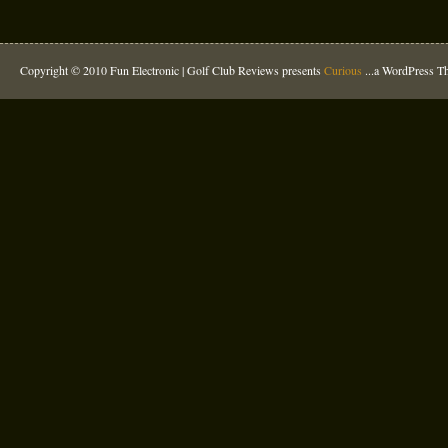
Copyright © 2010 Fun Electronic |
Golf Club Reviews
presents
Curious
...a WordPress 