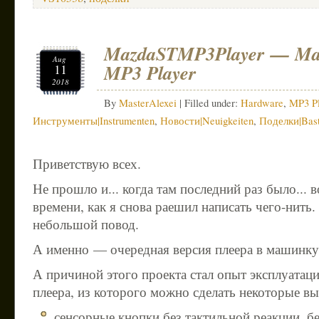
MazdaSTMP3Player — M
Aug
MP3 Player
11
2018
By
MasterAlexei
| Filled under:
Hardware
,
MP3 Pl
Инструменты|Instrumenten
,
Новости|Neuigkeiten
,
Поделки|Bast
Приветствую всех.
Не прошло и... когда там последний раз было... 
времени, как я снова раешил написать чего-нить. 
небольшой повод.
А именно — очередная версия плеера в машинку
А причиной этого проекта стал опыт эксплуатац
плеера, из которого можно сделать некоторые в
сенсорные кнопки без тактильной реакции, б