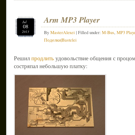
Arm MP3 Player
Jul
08
2013
By
MasterAlexei
| Filled under:
M-Bus
,
MP3 Playe
Поделки|Bastelei
Решил
продлить
удовольствие общения с процо
состряпал небольшую платку: