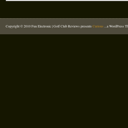
Copyright © 2010 Fun Electronic |
Golf Club Reviews
presents
Curious
...a WordPress 