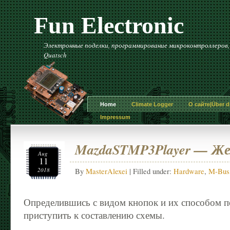
Fun Electronic
Электронные поделки, программирование микроконтроллеров, и 
Quatsch
Home
Climate Logger
О сайте|Über di
Impressum
MazdaSTMP3Player — Же
Aug
11
2018
By
MasterAlexei
| Filled under:
Hardware
,
M-Bus
Определившись с видом кнопок и их способом по
приступить к составлению схемы.