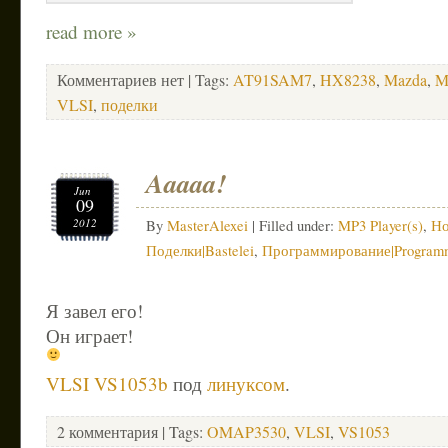
read more »
Комментариев нет
| Tags:
AT91SAM7
,
HX8238
,
Mazda
,
M
VLSI
,
поделки
Aaaaa!
Jun
09
2012
By
MasterAlexei
| Filled under:
MP3 Player(s)
,
Но
Поделки|Bastelei
,
Программирование|Programm
Я завел его!
Он играет!
VLSI VS1053b
под
линуксом
.
2 комментария
| Tags:
OMAP3530
,
VLSI
,
VS1053