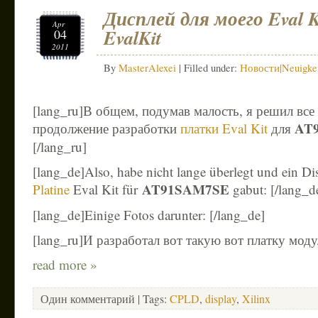
Дисплей для моего Eval Ki
Apr
EvalKit
04
2011
By
MasterAlexei
| Filled under:
Новости|Neuigke
[lang_ru]В общем, подумав малость, я решил все 
AT
продолжение разработки
платки Eval Kit
для
[/lang_ru]
[lang_de]Also, habe nicht lange überlegt und ein D
AT91SAM7SE
Platine
Eval Kit für
gabut: [/lang_d
[lang_de]Einige Fotos darunter: [/lang_de]
[lang_ru]И разработал вот такую вот платку модул
read more »
Один комментарий
| Tags:
CPLD
,
display
,
Xilinx