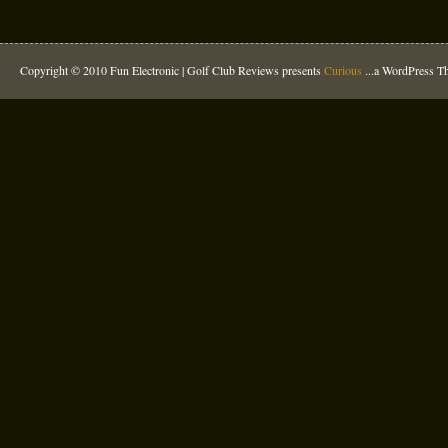
Copyright © 2010 Fun Electronic |
Golf Club Reviews
presents
Curious
...a WordPress 