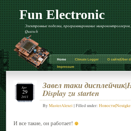
Fun Electronic
Электронные поделки, программирование микроконтроллеров, и 
Quatsch
Home
Climate Logger
О сайте|Über di
Impressum
Завел таки дисплейчик|Ha
Apr
Display zu starten
29
2011
By
MasterAlexei
| Filled under:
Новости|Neuigke
И все такие, он работает!