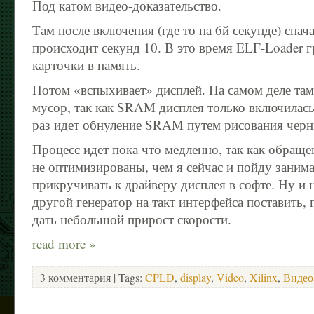
Под катом видео-доказательство.
Там после включения (где то на 6й секунде) снач
происходит секунд 10. В это время ELF-Loader 
карточки в память.
Потом «вспыхивает» дисплей. На самом деле там
мусор, так как SRAM дисплея только включилась 
раз идет обнуление SRAM путем рисования черн
Процесс идет пока что медленно, так как обраще
не оптимизированы, чем я сейчас и пойду заним
прикручивать к драйверу дисплея в софте. Ну и
другой генератор на такт интерфейса поставить,
дать небольшой прирост скорости.
read more »
3 комментария
| Tags:
CPLD
,
display
,
Video
,
Xilinx
,
Видео