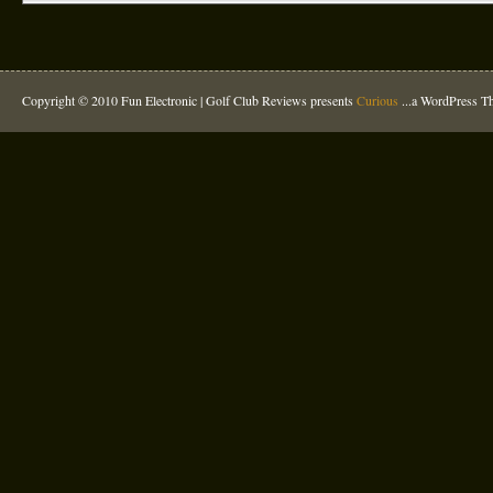
Copyright © 2010 Fun Electronic |
Golf Club Reviews
presents
Curious
...a WordPress 