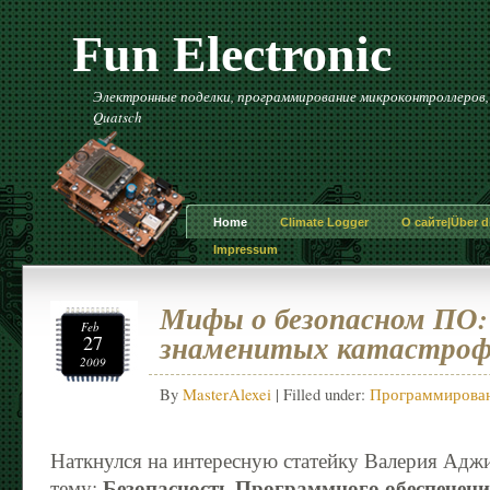
Fun Electronic
Электронные поделки, программирование микроконтроллеров, и 
Quatsch
Home
Climate Logger
О сайте|Über di
Impressum
Мифы о безопасном ПО:
Feb
знаменитых катастро
27
2009
By
MasterAlexei
| Filled under:
Программирован
Наткнулся на интересную статейку Валерия Адж
Безопасность Программного обеспечен
тему: