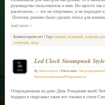
руководство пользователя к ним. Но просто так 
распечатать — это не спортивно, и не подходит к
Поэтому решено было сделать чехол для книжки
read more »
Комментариев нет
| Tags:
manual
,
steampunk
,
поделки
,
ру
стимпанк
,
часы
Led Clock Steampunk Style
Dec
06
2010
By
MasterAlexei
| Filled under:
Моделирование|M
Программирование|Programmieren
Отпраздновали на днях День Рождения моей Люб
подарка я сварганил такие вот часики в стиле Ст