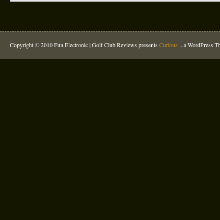
Copyright © 2010 Fun Electronic |
Golf Club Reviews
presents
Curious
...a WordPress 