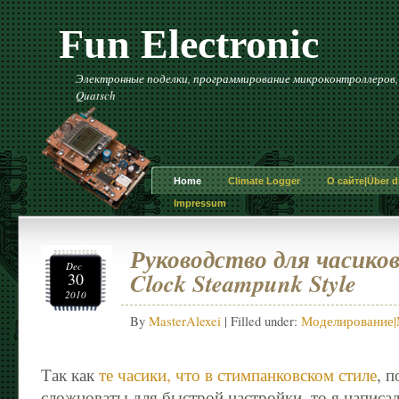
Fun Electronic
Электронные поделки, программирование микроконтроллеров, и 
Quatsch
Home
Climate Logger
О сайте|Über di
Impressum
Руководство для часиков
Dec
Clock Steampunk Style
30
2010
By
MasterAlexei
| Filled under:
Моделирование|M
Так как
те часики, что в стимпанковском стиле
, 
сложноваты для быстрой настройки, то я написа