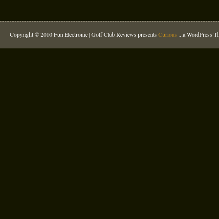
Copyright © 2010 Fun Electronic |
Golf Club Reviews
presents
Curious
...a WordPress 