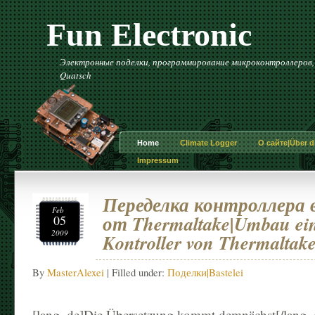
Fun Electronic
Электронные поделки, программирование микроконтроллеров, и 
Quatsch
Home
Climate Logger
О сайте|Über di
Impressum
Переделка контроллера
Feb
от Thermaltake|Umbau eine
05
2009
Kontroller von Thermaltak
By
MasterAlexei
| Filled under:
Поделки|Bastelei
[lang_de]Die Übersetzung kommt demnächst[/lang_