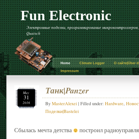
Fun Electronic
Электронные поделки, программирование микроконтроллеров, и 
Quatsch
Home
Climate Logger
О сайте|Über di
Impressum
Танк|Panzer
May
31
2016
By
MasterAlexei
| Filled under:
Hardware
,
Новост
Поделки|Bastelei
Сбылась мечта детства
построил радиоуправля