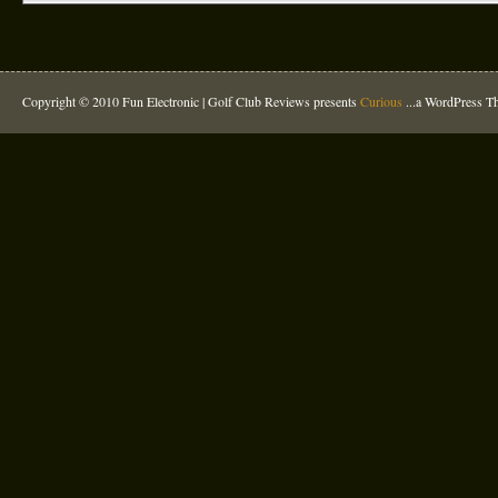
Copyright © 2010 Fun Electronic |
Golf Club Reviews
presents
Curious
...a WordPress 