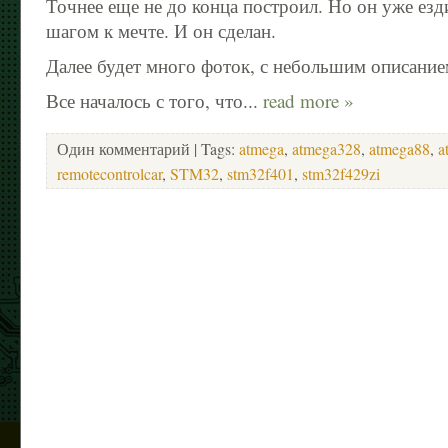
Точнее еще не до конца построил. Но он уже езд
шагом к мечте. И он сделан.
Далее будет много фоток, с небольшим описани
Все началось с того, что...
read more »
Один комментарий
| Tags:
atmega
,
atmega328
,
atmega88
,
a
remotecontrolcar
,
STM32
,
stm32f401
,
stm32f429zi