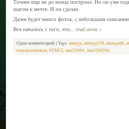
Точнее еще не до конца построил. Но он уже езд
шагом к мечте. И он сделан.
Далее будет много фоток, с небольшим описани
Все началось с того, что...
read more »
Один комментарий
| Tags:
atmega
,
atmega328
,
atmega88
,
a
remotecontrolcar
,
STM32
,
stm32f401
,
stm32f429zi