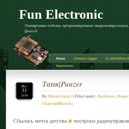
Fun Electronic
Электронные поделки, программирование микроконтроллеров, и 
Quatsch
Home
Climate Logger
О сайте|Über di
Impressum
Танк|Panzer
May
31
2016
By
MasterAlexei
| Filled under:
Hardware
,
Новост
Поделки|Bastelei
Сбылась мечта детства
построил радиоуправля