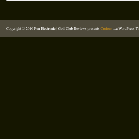
Copyright © 2010 Fun Electronic |
Golf Club Reviews
presents
Curious
...a WordPress 